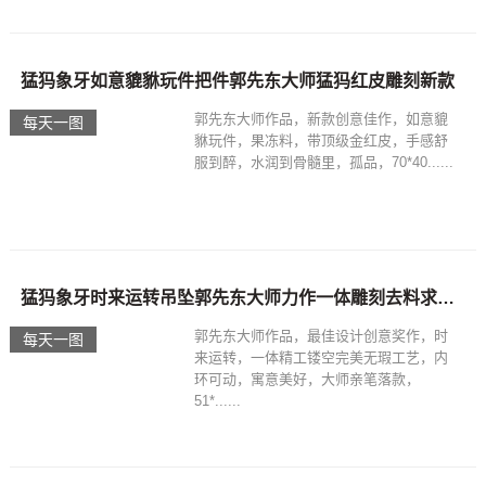
猛犸象牙如意貔貅玩件把件郭先东大师猛犸红皮雕刻新款
郭先东大师作品，新款创意佳作，如意貔
每天一图
貅玩件，果冻料，带顶级金红皮，手感舒
服到醉，水润到骨髓里，孤品，70*40......
猛犸象牙时来运转吊坠郭先东大师力作一体雕刻去料求精郭大师亲笔落款
郭先东大师作品，最佳设计创意奖作，时
每天一图
来运转，一体精工镂空完美无瑕工艺，内
环可动，寓意美好，大师亲笔落款，
51*......