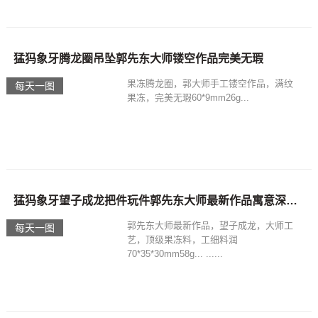
猛犸象牙腾龙圈吊坠郭先东大师镂空作品完美无瑕
果冻腾龙圈，郭大师手工镂空作品，满纹
每天一图
果冻，完美无瑕60*9mm26g...
猛犸象牙望子成龙把件玩件郭先东大师最新作品寓意深远有韵味
郭先东大师最新作品，望子成龙，大师工
每天一图
艺，顶级果冻料，工细料润
70*35*30mm58g... ......