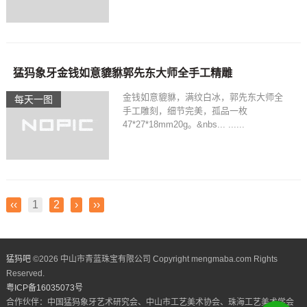
猛犸象牙金钱如意貔貅郭先东大师全手工精雕
金钱如意貔貅，满纹白冰，郭先东大师全
每天一图
手工雕刻，细节完美，孤品一枚
47*27*18mm20g。&nbs... ......
‹‹
1
2
›
››
猛犸吧
©
2026 中山市青蓝珠宝有限公司 Copyright mengmaba.com Rights
Reserved.
粤ICP备16035073号
合作伙伴：中国猛犸象牙艺术研究会、中山市工艺美术协会、珠海工艺美术学会