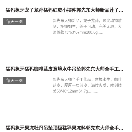
猛犸象牙龙子龙孙猛犸红皮小摆件郭先东大师新品莲子可动栩栩如生
郭先东大师新品，龙子龙孙，顶尖动物雕
每天一图
刻，栩栩如生，莲子可动，完美无瑕，大
师落款73*63*67mm188.6g......
猛犸象牙猛犸咖啡蓝皮意境水牛吊坠郭先东大师全手工雕刻精美有意境
郭先东大师全手工作品，意境水牛，咖啡
每天一图
蓝皮，厚厚一层蓝皮，满纹肉质，雕刻精
美58*46*12mm34.7g.........
猛犸象牙果冻牡丹吊坠顶级猛犸果冻料郭先东大师全手工镂空