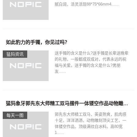
腻白润，活灵活现88*75*66mm4......
如此豹力的手镯，你见过吗？
送手镯的含义是什么?送手镯是长辈送晚辈
猛犸资讯
的礼物，一般都成双成对，代表永远的祝
福与关爱。送手镯的含义是什么?男朋
友......
猛犸象牙郭先东大师精工双马摆件一体镂空作品动物雕刻顶尖工艺
郭先东大师精工双马，英姿煞爽，肌肉感
每天一图
十足，洋洋洒洒，动物雕刻顶尖工艺，一
体镂空作品，顶级满纹白冰料。高80宽
1......