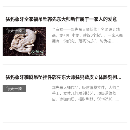
猛犸象牙全家福吊坠郭先东大师新作属于一家人的爱意
全家福——郭先东大师新作！名师设计精
每天一图
品，龙+凤=小龙，建议3个起订，一家人都
拥有一份纪念，落笔“先东”，防伪标......
猛犸象牙貔貅吊坠挂件郭先东大师猛犸蓝皮立体雕刻栩栩如生
郭先东大师作品，吸财貔貅挂件，大师全
每天一图
手工，立体几何雕刻技艺，顶级满纹蓝
皮，冰咖肉质，招财利器，58*42*16......