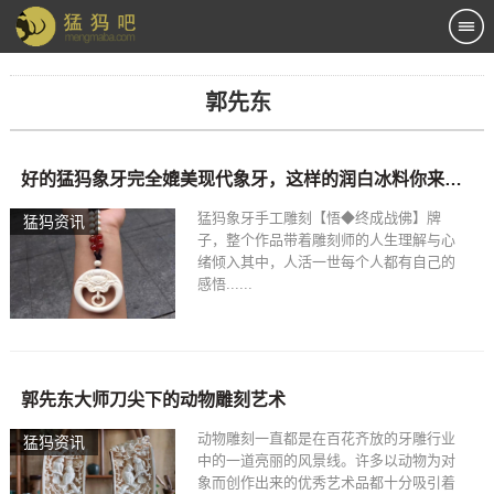
郭先东
好的猛犸象牙完全媲美现代象牙，这样的润白冰料你来点评一下吧
猛犸象牙手工雕刻【悟◆终成战佛】牌
猛犸资讯
子，整个作品带着雕刻师的人生理解与心
绪倾入其中，人活一世每个人都有自己的
感悟......
郭先东大师刀尖下的动物雕刻艺术
动物雕刻一直都是在百花齐放的牙雕行业
猛犸资讯
中的一道亮丽的风景线。许多以动物为对
象而创作出来的优秀艺术品都十分吸引着