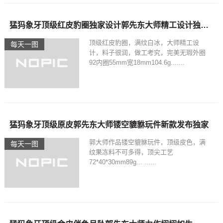
猛犸象牙顶级红皮豹圈独家设计郭先东大师精工设计独一无二
顶级红皮豹圈，满纹白冰，大师精工设
每天一图
计，料子很润，做工考究，完美无瑕外圈
92内圈55mm宽18mm104.6g.......
猛犸象牙顶级原皮郭先东大师镂空貔貅玩件新款发布独家
郭大师作品镂空貔貅玩件，顶级皮色，满
每天一图
纹果冻料不可多得，顶尖工艺
72*40*30mm89g... ......