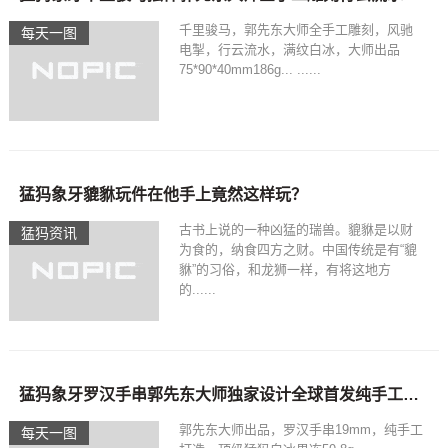
千里骏马，郭先东大师全手工雕刻，风驰
每天一图
电掣，行云流水，满纹白冰，大师出品
75*90*40mm186g... ......
猛犸象牙貔貅玩件在他手上竟然这样玩？
古书上说的一种凶猛的瑞兽。貔貅是以财
猛犸资讯
为食的，纳食四方之财。中国传统是有“貔
貅”的习俗，和龙狮一样，有将这地方
的......
猛犸象牙罗汉手串郭先东大师独家设计全球首发纯手工打造
郭先东大师出品，罗汉手串19mm，纯手工
每天一图