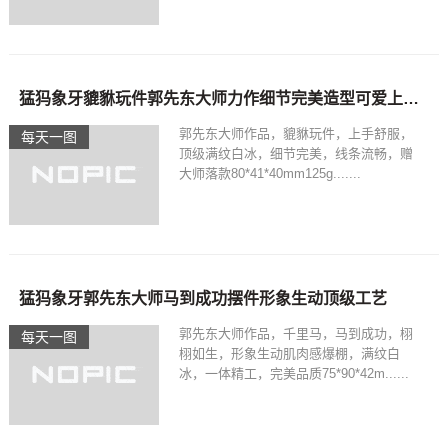
猛犸象牙貔貅玩件郭先东大师力作细节完美造型可爱上手舒服
郭先东大师作品，貔貅玩件，上手舒服，
每天一图
顶级满纹白冰，细节完美，线条流畅，赠
大师落款80*41*40mm125g.......
猛犸象牙郭先东大师马到成功摆件形象生动顶级工艺
郭先东大师作品，千里马，马到成功，栩
每天一图
栩如生，形象生动肌肉感爆棚，满纹白
冰，一体精工，完美品质75*90*42m......