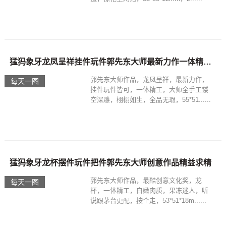
猛犸象牙龙凤呈祥挂件玩件郭先东大师最新力作一体精工深雕
郭先东大师作品，龙凤呈祥，最新力作，
每天一图
挂件玩件皆可，一体精工，大师全手工镂
空深雕，栩栩如生，全品无瑕，55*51......
猛犸象牙龙杯摆件玩件把件郭先东大师创意作品精益求精
郭先东大师作品，最酷创意文化奖，龙
每天一图
杯，一体精工，白嫩肉质，果冻迷人，听
说跟茅台更配，按个走，53*51*18m......