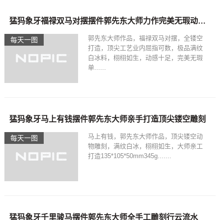
猛犸象牙福禄双马对摆摆件郭先东大师力作完美无瑕动感十足
郭先东大师作品，福禄双马对摆，全镂空
每天一图
打造，顶尖工艺业内屈指可数，极品满纹
白冰料，栩栩如生，动感十足，完美无瑕
单......
猛犸象牙马上有钱摆件郭先东大师亲手打造顶尖镂空雕刻
马上有钱，郭先东大师作品，顶尖镂空动
每天一图
物雕刻，满纹白冰，栩栩如生，大师亲工
打造135*105*50mm345g.......
猛犸象牙千里骏马摆件郭先东大师全手工雕刻行云流水