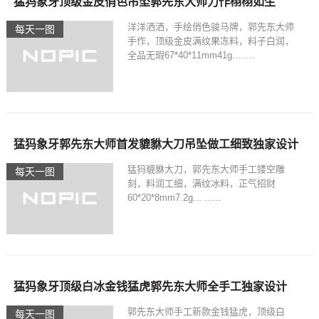
猛犸象牙顶级金皮俏色吊坠郭先东大师力作栩栩如生
洋洋洒洒，手绘俏色骏马牌，郭先东大师
每天一图
手作，顶级金皮满纹果冻料，料子白润，
全品无瑕67*40*11mm41g........
猛犸象牙郭先东大师首发貔貅大刀吊坠做工细致独家设计
猛犸貔貅大刀，郭先东大师手工镂空雕
每天一图
刻，料润工细，满纹冰料，正气招财
60*20*8mm7.2g... ......
猛犸象牙顶级白冰金钱猛虎郭先东大师全手工独家设计
郭先东大师手工新款金钱猛虎，顶级白
每天一图