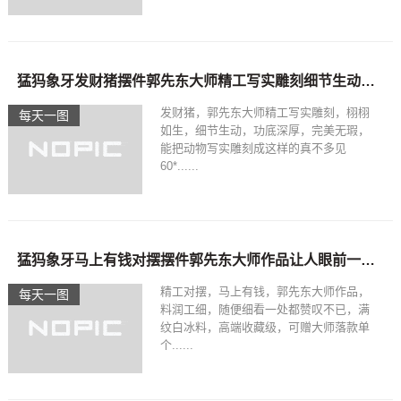
猛犸象牙发财猪摆件郭先东大师精工写实雕刻细节生动行业领先水平
发财猪，郭先东大师精工写实雕刻，栩栩
每天一图
如生，细节生动，功底深厚，完美无瑕，
能把动物写实雕刻成这样的真不多见
60*......
猛犸象牙马上有钱对摆摆件郭先东大师作品让人眼前一亮高端收藏级
精工对摆，马上有钱，郭先东大师作品，
每天一图
料润工细，随便细看一处都赞叹不已，满
纹白冰料，高端收藏级，可赠大师落款单
个......