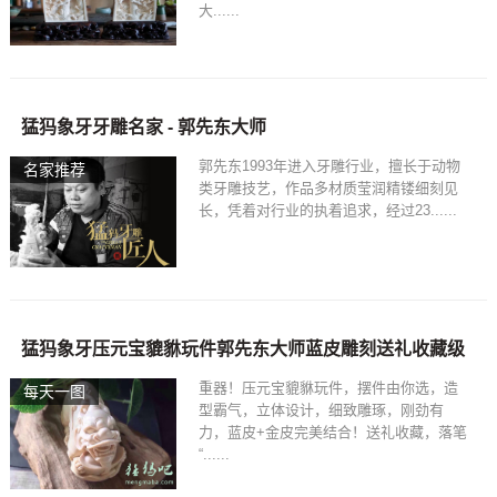
大......
猛犸象牙牙雕名家 - 郭先东大师
郭先东1993年进入牙雕行业，擅长于动物
名家推荐
类牙雕技艺，作品多材质莹润精镂细刻见
长，凭着对行业的执着追求，经过23......
猛犸象牙压元宝貔貅玩件郭先东大师蓝皮雕刻送礼收藏级
重器！压元宝貔貅玩件，摆件由你选，造
每天一图
型霸气，立体设计，细致雕琢，刚劲有
力，蓝皮+金皮完美结合！送礼收藏，落笔
“......