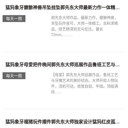
猛犸象牙貔貅神兽吊坠挂坠郭先东大师最新力作一体精工让人眼前一亮
郭先东大师作品，最新力作，貔貅神兽，
每天一图
吊坠玩件皆可，大师一体精工，去料求精
品，技艺精湛到无与伦比，最长
72mm，......
猛犸象牙母爱把件晚间郭先东大师巡展作品鲁班工艺与牙雕艺术的完美结合
【母爱】郭先东大师巡展作品，鲁班工艺
每天一图
与牙雕艺术的美妙结合。大师开脸人物玩
件，活机可动，收放自如、牢固。顶级满
纹......
猛犸象牙福猪玩件摆件郭先东大师独家设计猛犸红皮孤品一枚