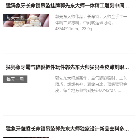
猛犸象牙长命锁吊坠挂牌郭先东大师一体精工雕刻中间转运珠可动
郭先东大师作品，长命锁，大师全手工一
每天一图
体精工果冻料，中间转运珠可动，
48*44*11mm，23.9g... ......
猛犸象牙霸气貔貅把件玩件郭先东大师猛犸金皮雕刻眼睛炯炯有神
郭先东大师最新作，霸气貔貅吸财，工艺
每天一图
精巧，炯炯有神，满纹白冰，顶级猛犸金
皮，每个地方都恰到好处80*42*27......
猛象牙貔貅长命锁吊坠郭先东大师独家设计新品去料多款式新颖