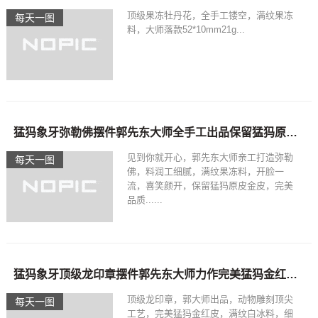
顶级果冻牡丹花，全手工镂空，满纹果冻
每天一图
料，大师落款52*10mm21g...
猛犸象牙弥勒佛摆件郭先东大师全手工出品保留猛犸原皮顶级金皮
见到你就开心，郭先东大师亲工打造弥勒
每天一图
佛，料润工细腻，满纹果冻料，开脸一
流，喜笑颜开，保留猛犸原皮金皮，完美
品质......
猛犸象牙顶级龙印章摆件郭先东大师力作完美猛犸金红皮顶尖工艺
顶级龙印章，郭大师出品，动物雕刻顶尖
每天一图
工艺，完美猛犸金红皮，满纹白冰料，细