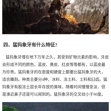
四、猛犸象牙有什么特征?
猛犸象牙埋在地下万年之久，其受到矿物元素的影响，牙皮
会形成不同的颜色，蓝皮、黄皮、红皮等等都有，以蓝皮最
为珍贵。猛犸象牙的在密度和硬度上都要比猛犸象牙的大，
适合雕刻。种类主要分4种，冰料、冻土料、土料和臼齿。猛
犸象牙
有股冻土层长年存放的臭味，随着时间慢慢变淡，但
是凑近鼻子还是可以闻到的。猛犸象牙的交叉纹小于90度。