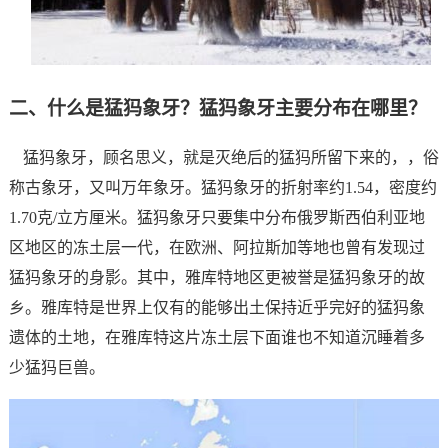
二、什么是猛犸象牙？猛犸象牙主要分布在哪里？
猛犸象牙，顾名思义，就是灭绝后的猛犸所留下来的，，俗
称古象牙，又叫万年象牙。猛犸象牙的折射率约1.54，密度约
1.70克/立方厘米。
猛犸象牙只要集中分布俄罗斯西伯利亚地
区地区的冻土层一代，在欧洲、阿拉斯加等地也曾有发现过
猛犸象牙的身影。其中，雅库特地区更被誉是猛犸象牙的故
乡。雅库特是世界上仅有的能够出土保持近乎完好的猛犸象
遗体的土地，在雅库特这片冻土层下面谁也不知道沉睡着多
少猛犸巨兽。