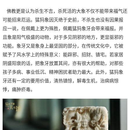
佛教更是认为杀生不吉，杀死活的大象不仅不能带来福气还
可能招来厄运。猛犸象因灭绝于史前，不杀生也没有因果报
应一说，在佩戴上更为殊胜，佩戴猛犸象牙会带来福报。
并
且象是阳气极盛的动物，对于多见阴邪的地方，更显驱邪的
功能。象牙又是象身上最坚固的部分，在传统文化中，它被
赋予了风水学上的特殊意义：能辟邪、招财、镇宅。若家居
阴盛阳衰的话，把象牙放置其间，亦有很大的帮助，对那些
孩子多病、事业低沉、精神困扰者助力最大。此外，猛犸象
牙还有一定的要用价值，清热镇惊，解毒生机，治痫病惊
悸，痛肿疥毒。