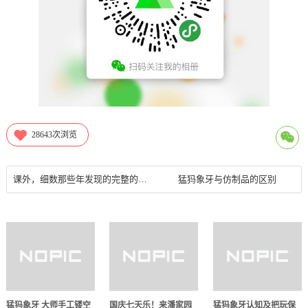
28643
次浏览
课外，细数那些年发现的完整的猛犸象牙个体
猛犸象牙与仿制品的区别
猛犸象牙 大师手工镂空
国庆七天乐！来潘家园
猛犸象牙认知及把玩保