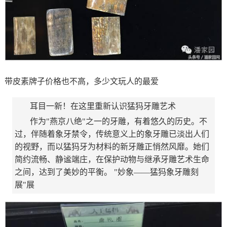
带皮素牌子价格也不高，多少文玩人的最爱
耳目一新！在这里重新认识猛犸牙雕艺术
作为"燕京八绝"之一的牙雕，有着悠久的历史。不
过，伴随着象牙禁令，传统意义上的象牙雕已淡出人们
的视野，而以猛犸牙为材料的新牙雕正悄然风靡。她们
简约流畅、静谧端庄，在保护动物与继承牙雕艺术生命
之间，达到了美妙的平衡。 "妙象——猛犸象牙雕刻
展"展