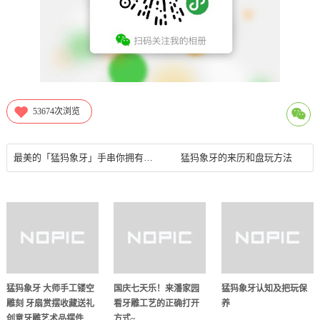
53674
次浏览
最美的「猛犸象牙」手串你拥有哪几种？
猛犸象牙的来历和盘玩方法
猛犸象牙 大师手工镂空
国庆七天乐！来潘家园
猛犸象牙认知及把玩保
雕刻 牙扇赏摆收藏送礼
看牙雕工艺的正确打开
养
创意牙雕艺术品摆件
方式~