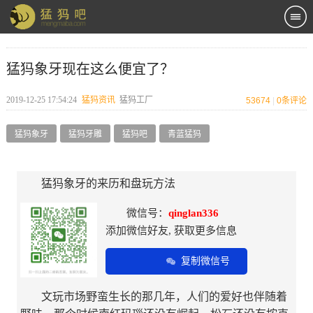
猛犸象牙现在这么便宜了？
2019-12-25 17:54:24
猛犸资讯
猛犸工厂
53674
|
0
条评论
猛犸象牙
猛犸牙雕
猛犸吧
青蓝猛犸
猛犸象牙的来历和盘玩方法
微信号：
qinglan336
添加微信好友, 获取更多信息
复制微信号
文玩市场野蛮生长的那几年，人们的爱好也伴随着