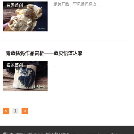
绝美开脸，罕见猛犸绿皮...
名家首创
青蓝猛犸作品赏析——蓝皮悟道达摩
...
名家首创
‹‹
1
››