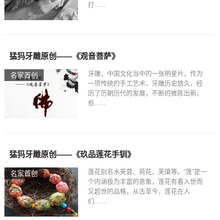
打......
猛犸牙雕原创——《观音菩萨》
牙雕，中国文化当中的一张明星片，作为
名家首创
一项传统的手工艺术，牙雕历史悠久，经
历了历朝历代的发展，不断的推陈出新，
愈......
猛犸牙雕原创——《玖品莲花手钏》
莲花别名水芙蓉、荷花、芙蕖等。“莲“是一
名家首创
个内涵极为丰富的意象，莲花有着入世而
又超世的品格，从古至今，莲花在人
们......