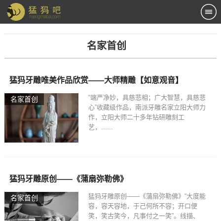
名家首创
猛犸牙雕唯美作品欣赏——大师精雕【如意观音】
“端严净妙，具慈悲相；广大智慧，具慈悲
名家首创
心”收藏级作品，南派牙雕名家立阳大师力
作，立阳大师二十多年钻研雕刻工
艺，......
猛犸牙雕原创——《蒲扇弥勒佛》
猛犸牙雕原创——《蒲扇弥勒佛》“大度能
名家首创
容，容天容地，于己何所不容；开口便
笑，笑古笑今，凡事付之一笑”。线描、