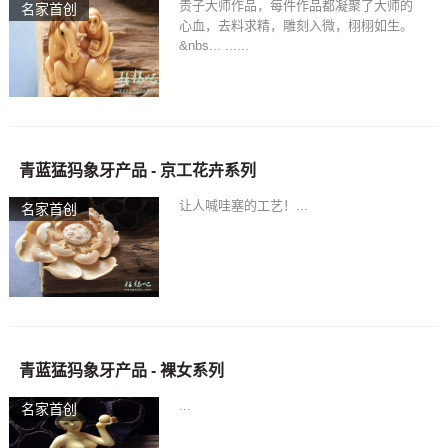
贵子大师作品，每件作品都凝聚了大师的
名家首创
心血，去料求精，雕刻入微，栩栩如生。
&nbs... ......
青蓝猛犸象牙产品 - 京工花卉系列
让人喊哇塞的工艺！...
名家首创
青蓝猛犸象牙产品 - 裸女系列
...
名家首创