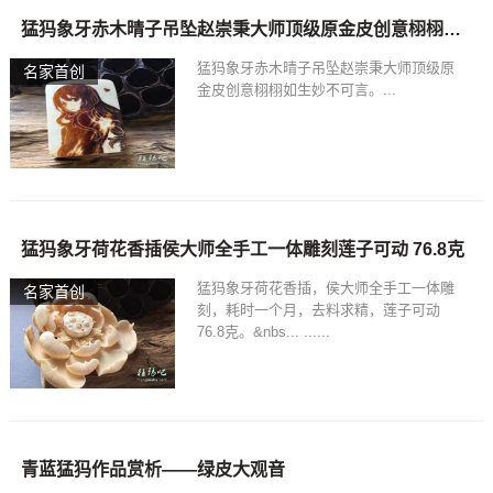
猛犸象牙赤木晴子吊坠赵崇秉大师顶级原金皮创意栩栩如生妙不可言
猛犸象牙赤木晴子吊坠赵崇秉大师顶级原
名家首创
金皮创意栩栩如生妙不可言。...
猛犸象牙荷花香插侯大师全手工一体雕刻莲子可动 76.8克
猛犸象牙荷花香插，侯大师全手工一体雕
名家首创
刻，耗时一个月，去料求精，莲子可动
76.8克。&nbs... ......
青蓝猛犸作品赏析——绿皮大观音