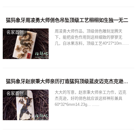
猛犸象牙周凌勇大师俏色吊坠顶级工艺栩栩如生独一无二
周凌勇大师作品，顶级俏色雕刻龙腾天
名家首创
下，能把皮色作用到这样细致的寥寥无
几，白冰果冻料，顶级工艺40*27*10m......
猛犸象牙赵崇秉大师亲历打造猛犸顶级蓝皮迈克杰克逊俏色牌吊坠
大大的写意，赵崇秉大师亲工力作，迈克
名家首创
杰克逊，好的俏色就应该这样神形兼具
60*32*6mm14.23g... ......